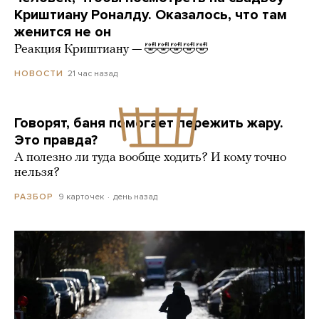
Криштиану Роналду. Оказалось, что там
женится не он
Реакция Криштиану — 🤣🤣🤣🤣🤣
21 час назад
НОВОСТИ
Говорят, баня помогает пережить жару.
Это правда?
А полезно ли туда вообще ходить? И кому точно
нельзя?
9 карточек
день назад
РАЗБОР