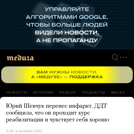
Перейти
к
материалам
НОВОСТИ
ИСТОРИИ
РАЗБОР
ПОДКАСТЫ
МАГАЗ
П
Юрий Шевчук перенес инфаркт. ДДТ
сообщила, что он проходит курс
реабилитации и чувствует себя хорошо
11:24, 9 октября 2023