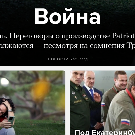
Война
нь. Переговоры о производстве Patriot
олжаются — несмотря на сомнения Т
час назад
НОВОСТИ
Под Екатеринб