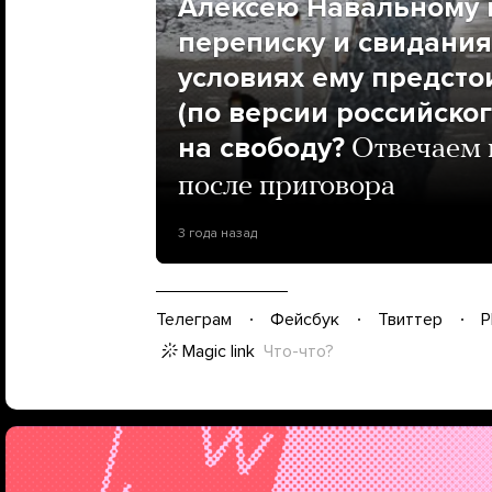
Алексею Навальному 
переписку и свидания
условиях ему предстои
(по версии российског
на свободу?
Отвечаем 
после приговора
3 года назад
Телеграм
Фейсбук
Твиттер
P
Magic link
Что-что?