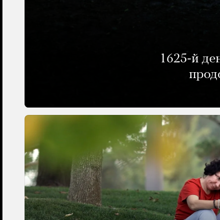
1625-й де
прод