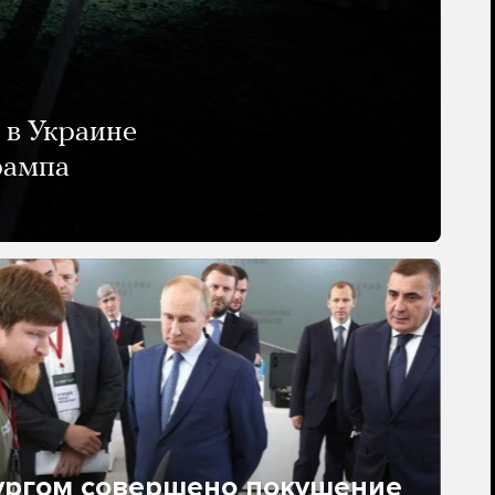
 в Украине
рампа
ургом совершено покушение