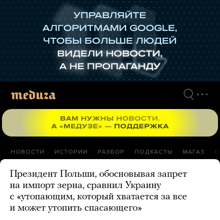
Перейти
к
материалам
НОВОСТИ
ИСТОРИИ
РАЗБОР
ПОДКАСТЫ
МАГАЗ
П
Президент Польши, обосновывая запрет
на импорт зерна, сравнил Украину
с «утопающим, который хватается за все
и может утопить спасающего»