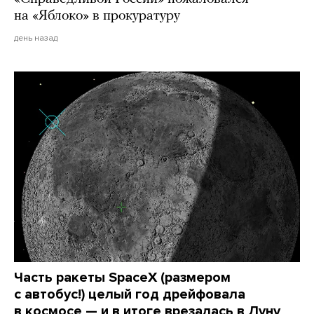
на «Яблоко» в прокуратуру
день назад
Часть ракеты SpaceX (размером
с автобус!) целый год дрейфовала
в космосе — и в итоге врезалась в Луну