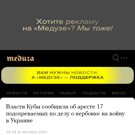
Перейти
к
материалам
НОВОСТИ
ИСТОРИИ
РАЗБОР
ПОДКАСТЫ
МАГАЗ
П
Власти Кубы сообщили об аресте 17
подозреваемых по делу о вербовке на войну
в Украине
06:04, 8 сентября 2023