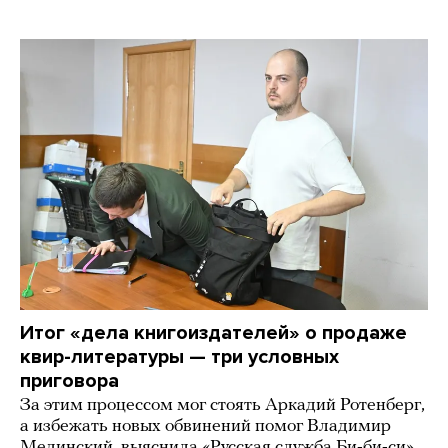
Итог «дела книгоиздателей» о продаже
квир-литературы — три условных
приговора
За этим процессом мог стоять Аркадий Ротенберг,
а избежать новых обвинений помог Владимир
Мединский, выяснила «Русская служба Би-би-си»