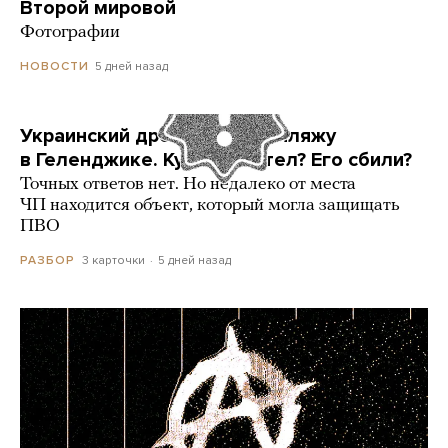
Второй мировой
Фотографии
5 дней назад
НОВОСТИ
Украинский дрон попал по пляжу
в Геленджике. Куда он летел? Его сбили?
Точных ответов нет. Но недалеко от места
ЧП находится объект, который могла защищать
ПВО
3 карточки
5 дней назад
РАЗБОР