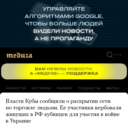
Перейти
к
материалам
НОВОСТИ
ИСТОРИИ
РАЗБОР
ПОДКАСТЫ
МАГАЗ
П
Власти Кубы сообщили о раскрытии сети
по торговле людьми. Ее участники вербовали
живущих в РФ кубинцев для участия в войне
в Украине