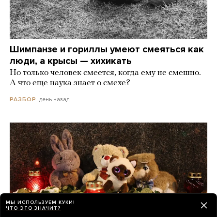
Шимпанзе и гориллы умеют смеяться как
люди, а крысы — хихикать
Но только человек смеется, когда ему не смешно.
А что еще наука знает о смехе?
день назад
РАЗБОР
МЫ ИСПОЛЬЗУЕМ КУКИ!
ЧТО ЭТО ЗНАЧИТ?