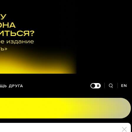
EN
ЩЬ ДРУГА