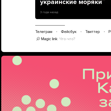
украинские моряки
3 года назад
Телеграм
Фейсбук
Твиттер
P
Magic link
Что-что?