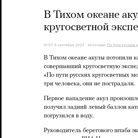
В Тихом океане ак
кругосветной эксп
10:07, 6 сентября 2023
Источник:
По пути русских
В Тихом океане акулы потопили к
совершавший кругосветную экспед
«По пути русских кругосветных м
три человека, они не пострадали.
Первое нападение акул произошло
получил задний левый баллон кат
погрузился в воду.
Руководитель берегового штаба 