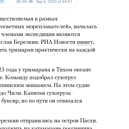
уществляемая в рамках
угосветных мореплавателей», началась
и членами экспедиции являются
ислав Березкин. РИА Новости
пишет
,
ить тримаран практически на каждой
23 года у тримарана в Тихом океане
е. Команду подобрал сухогруз
ппинским экипажем. На этом судне
до Чили. Капитан сухогруза
буксир, но по пути он отвязался
ерезкин отправились на остров Пасхи.
должить на катамаране россиянина