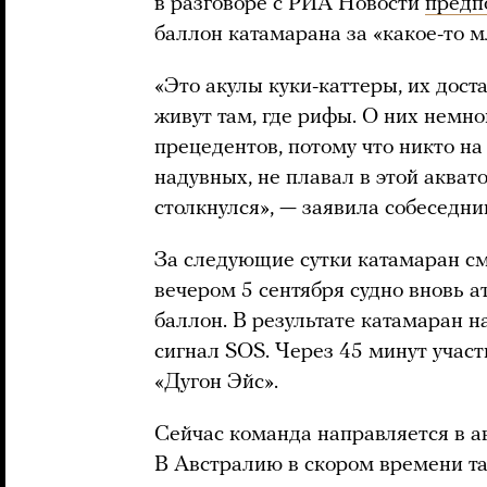
в разговоре с РИА Новости
предп
баллон катамарана за «какое-то 
«Это акулы куки-каттеры, их дост
живут там, где рифы. О них немно
прецедентов, потому что никто на
надувных, не плавал в этой акват
столкнулся», — заявила собеседни
За следующие сутки катамаран см
вечером 5 сентября судно вновь 
баллон. В результате катамаран н
сигнал SOS. Через 45 минут участ
«Дугон Эйс».
Сейчас команда направляется в а
В Австралию в скором времени т