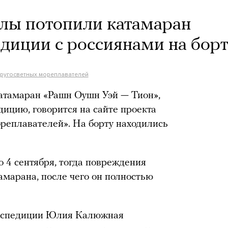
улы потопили катамаран
едиции с россиянами на бор
 кругосветных мореплавателей
атамаран «Рашн Оушн Уэй — Тион»,
ицию, говорится на сайте проекта
ореплавателей». На борту находились
 4 сентября, тогда повреждения
амарана, после чего он полностью
экспедиции Юлия Калюжная