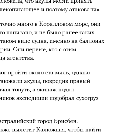
оложила
, что акулы могли принять
млекопитающее и поэтому атаковали».
аточно много в Коралловом море, они
го написано, и не было ранее таких
 таком виде судна, именно на баллонах
ории. Они первые, кто с этим
ца агентства.
ог пройти около ста миль, однако
атаковали акулы, повредив правый
ачал тонуть, а экипаж подал
ников экспедиции подобрал сухогруз
встралийский город Брисбен.
акже вылетит Калюжная, чтобы найти