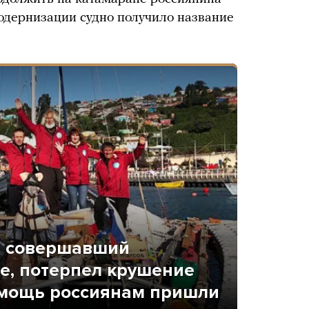
одернизации судно получило название
, совершавший
е, потерпел крушение
помощь россиянам пришли