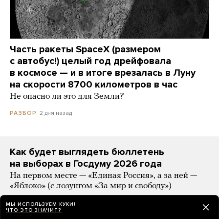
Часть ракеты SpaceX (размером
с автобус!) целый год дрейфовала
в космосе — и в итоге врезалась в Луну
на скорости 8700 километров в час
Не опасно ли это для Земли?
2 дня назад
РАЗБОР
Как будет выглядеть бюллетень
на выборах в Госдуму 2026 года
На первом месте — «Единая Россия», а за ней —
«Яблоко» (с лозунгом «За мир и свободу»)
2 дня назад
НОВОСТИ
МЫ ИСПОЛЬЗУЕМ КУКИ!
ЧТО ЭТО ЗНАЧИТ?