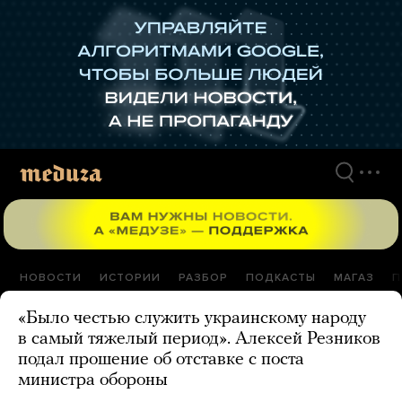
Перейти
к
материалам
НОВОСТИ
ИСТОРИИ
РАЗБОР
ПОДКАСТЫ
МАГАЗ
П
«Было честью служить украинскому народу
в самый тяжелый период». Алексей Резников
подал прошение об отставке с поста
министра обороны