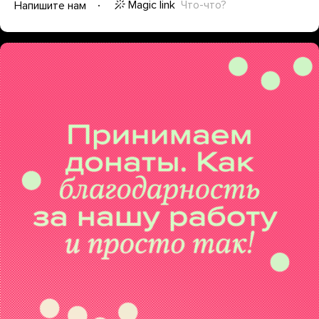
Magic link
Что-что?
Напишите нам