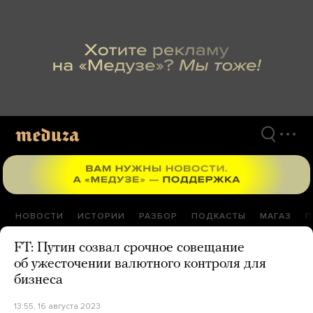
Перейти
к
материалам
НОВОСТИ
ИСТОРИИ
РАЗБОР
ПОДКАСТЫ
МАГАЗ
П
FT: Путин созвал срочное совещание
об ужесточении валютного контроля для
бизнеса
13:55, 16 августа 2023