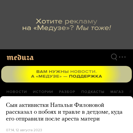
Перейти
к
материалам
НОВОСТИ
ИСТОРИИ
РАЗБОР
ПОДКАСТЫ
МАГАЗ
П
Сын активистки Натальи Филоновой
рассказал о побоях и травле в детдоме, куда
его отправили после ареста матери
07:14, 12 августа 2023