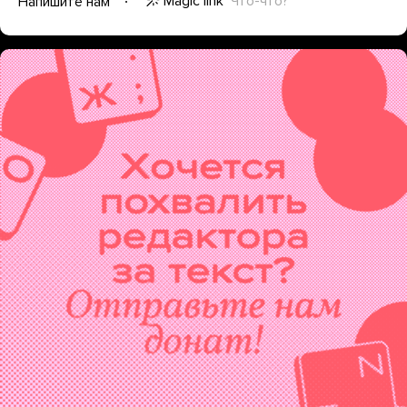
Magic link
Что-что?
Напишите нам