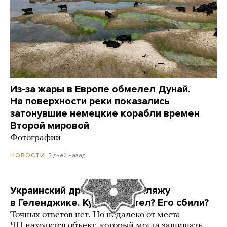
Из-за жары в Европе обмелел Дунай.
На поверхности реки показались
затонувшие немецкие корабли времен
Второй мировой
Фотографии
5 дней назад
НОВОСТИ
Украинский дрон попал по пляжу
в Геленджике. Куда он летел? Его сбили?
Точных ответов нет. Но недалеко от места
ЧП находится объект, который могла защищать