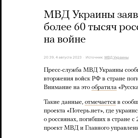
МВД Украины заяви
более 60 тысяч ро
на войне
20:39, 4 августа 2023
Источник:
МВД Украины
Пресс-служба МВД Украины сообщ
вторжения войск РФ в стране пог
Внимание на это
обратила
«Русска
Такие данные,
отмечается
в сооб
проекта «Потерь.нет», где украин
о россиянах, погибших в стране с
проект МВД и Главного управлен