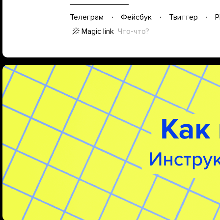
Телеграм
Фейсбук
Твиттер
P
Magic link
Что-что?