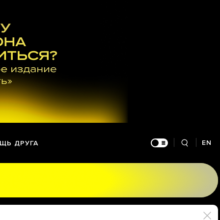
EN
ЩЬ ДРУГА