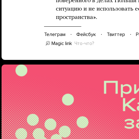
поверенного в делах Польши 
ситуацию и не использовать 
пространства».
Телеграм
Фейсбук
Твиттер
P
Magic link
Что-что?