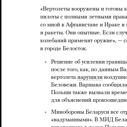
«Вертолеты вооружены и готовы к
пилоты с полными летными права
со мной в Афганистане и Ираке и
и ракеты. Они опытные. Если случ
колебаний применят оружие», — с
в городе Белосток.
Решение об усилении границ
после того, как, по данным В
вертолета
нарушили
воздушно
Беловежи. Варшава сообщил
Польши также вызвали време
для объяснений произошедше
Минобороны Беларуси все от
«надуманными». В МИД Бел