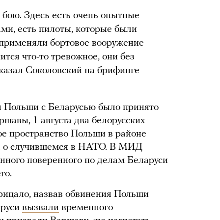
 бою. Здесь есть очень опытные
ми, есть пилоты, которые были
 применяли бортовое вооружение
ится что-то тревожное, они без
казал Соколовский на брифинге
ы Польши с Беларусью было принято
аршавы, 1 августа два белорусских
е пространство Польши в районе
а о случившемся в НАТО. В МИД
нного поверенного по делам Беларуси
го.
рицало, назвав обвинения Польши
аруси
вызвали
временного