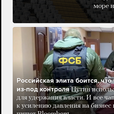
море н
Российская элита боится, чт
из-под контроля
Путин исполь
для удержания власти. И все ча
к усилению давления на бизнес 