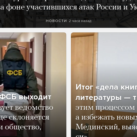
а фоне участившихся атак России и 
2 часа назад
НОВОСТИ
Итог «дела кни
о ФСБ выходит
литературы — т
зует ведомство
этим процессом 
ще склоняется
а избежать нов
и общество,
Мединский, выяс