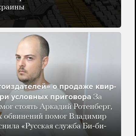
Украины
гоиздателей» о продаже квир-
ри условных приговора
За
мог стоять Аркадий Ротенберг,
ых обвинений помог Владимир
нила «Русская служба Би-би-