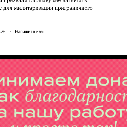
и призвали Варшаву «не нагнетать
ее для милитаризации приграничного
DF
Напишите нам