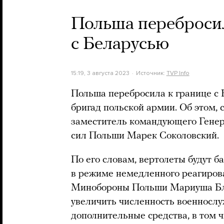
Польша перебросил
с Беларусью
15:19, 3 августа 2023
Источник:
TVP Info
Польша перебросила к границе с 
бригад польской армии. Об этом, 
заместитель командующего Гене
сил Польши Марек Соколовский.
По его словам, вертолеты будут б
в режиме немедленного реагирова
Минобороны Польши Мариуша Бла
увеличить численность военносл
дополнительные средства, в том ч