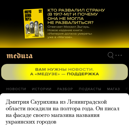
Перейти
к
материалам
НОВОСТИ
ИСТОРИИ
РАЗБОР
ПОДКАСТЫ
МАГАЗ
П
Дмитрия Скурихина из Ленинградской
области посадили на полтора года. Он писал
на фасаде своего магазина названия
украинских городов