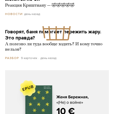
Реакция Криштиану — 🤣🤣🤣🤣🤣
день назад
НОВОСТИ
Говорят, баня помогает пережить жару.
Это правда?
А полезно ли туда вообще ходить? И кому точно
нельзя?
9 карточек
день назад
РАЗБОР