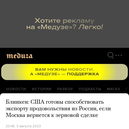
Перейти
к
материалам
НОВОСТИ
ИСТОРИИ
РАЗБОР
ПОДКАСТЫ
МАГАЗ
П
Блинкен: США готовы способствовать
экспорту продовольствия из России, если
Москва вернется к зерновой сделке
20:45, 3 августа 2023