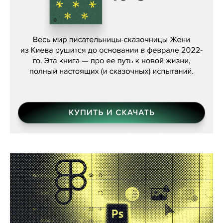
Женя Бережная, «(Не) о войне»