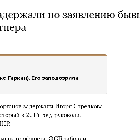
адержали по заявлению быв
гнера
же Гиркин). Его заподозрили
органов задержали Игоря Стрелкова
оторый в 2014 году руководил
ДНР.
бывшего офицера ФСБ забрали