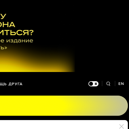
EN
ЩЬ ДРУГА