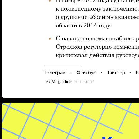
В ноябре 2022 года суд в Ни
к пожизненному заключению,
о крушении «боинга» авиакомп
области в 2014 году.
С начала полномасштабного р
Стрелков регулярно комменти
критиковал действия руковод
Телеграм
Фейсбук
Твиттер
P
Magic link
Что-что?