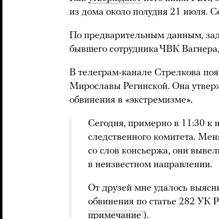
из дома около полудня 21 июля. С
По предварительным данным, зад
бывшего сотрудника ЧВК Вагнера
В телеграм-канале Стрелкова по
Мирославы Регинской. Она утвер
обвинения в «экстремизме».
Сегодня, примерно в 11:30 к
следственного комитета. Меня
со слов консьержа, они вывел
в неизвестном направлении.
От друзей мне удалось выясн
обвинения по статье 282 УК 
примечание
).