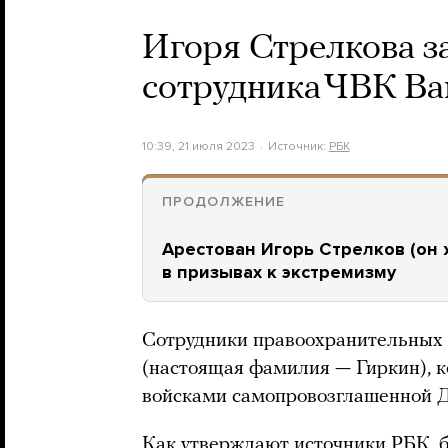
Игоря Стрелкова з
сотрудника ЧВК Ва
10:39, 21 июля 2023
Источник:
РБК
ПРОДОЛЖЕНИЕ
Арестован Игорь Стрелков (он 
в призывах к экстремизму
Сотрудники правоохранительных 
(настоящая фамилия — Гиркин), к
войсками самопровозглашенной 
Как
утверждают
источники РБК, 