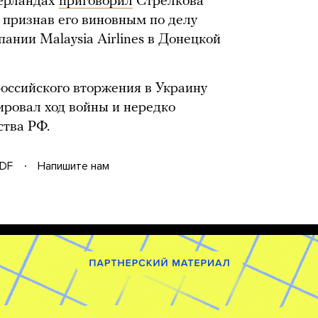
дерландах
приговорил
Стрелкова
 признав его виновным по делу
ании Malaysia Airlines в Донецкой
оссийского вторжения в Украину
ровал ход войны и нередко
ства РФ.
DF
Напишите нам