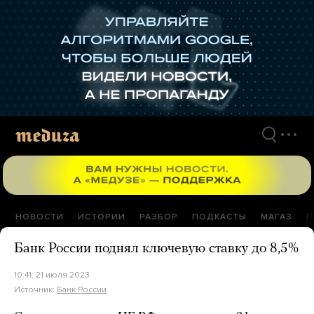
Перейти
к
материалам
НОВОСТИ
ИСТОРИИ
РАЗБОР
ПОДКАСТЫ
МАГАЗ
П
Банк России поднял ключевую ставку до 8,5%
10:41, 21 июля 2023
Источник:
Банк России