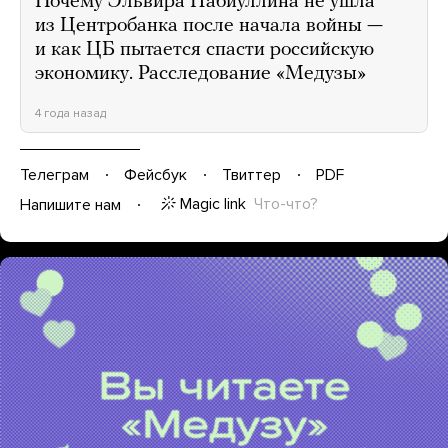
Почему Эльвира Набиуллина не ушла
из Центробанка после начала войны —
и как ЦБ пытается спасти российскую
экономику. Расследование «Медузы»
4 года назад
Телеграм
Фейсбук
Твиттер
PDF
Magic link
Что-что?
Напишите нам