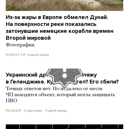
Из-за жары в Европе обмелел Дунай.
На поверхности реки показались
затонувшие немецкие корабли времен
Второй мировой
Фотографии
6 дней назад
НОВОСТИ
Украинский дрон попал по пляжу
в Геленджике. Куда он летел? Его сбили?
Точных ответов нет. Но недалеко от места
ЧП находится объект, который могла защищать
ПВО
3 карточки
5 дней назад
РАЗБОР