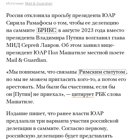
Источник:
Mail & Guardian
Россия отклонила просьбу президента ЮАР
Сирила Рамафосы о том, чтобы ее делегацию
на саммите
БРИКС
в августе 2023 года вместо
президента Владимира Путина возглавил глава
МИД Сергей Лавров. Об этом заявил вице-
президент ЮАР Пол Машатиле местной газете
Mail & Guardian.
«Мы понимаем, что связаны
Римским статутом
,
но мы не можем пригласить кого-то, а потом его
арестовать. Мы были бы счастливы, если бы
он [Путин] не приехал», —
цитирует
РБК слова
Машатиле.
Издание пишет, что ранее власти ЮАР
предлагали три варианта участия российской
делегации в саммите. Согласно первому,
российскую делегацию будет представлять