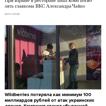
При взрыве в ресторане Balzi Rossi погиб
зять главкома ВКС Александра Чайко
день назад
Wildberries потеряла как минимум 100
миллиардов рублей от атак украинских