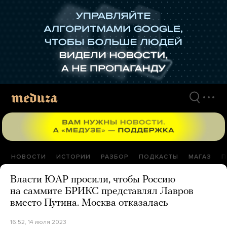
Перейти
к
материалам
НОВОСТИ
ИСТОРИИ
РАЗБОР
ПОДКАСТЫ
МАГАЗ
П
Власти ЮАР просили, чтобы Россию
на саммите БРИКС представлял Лавров
вместо Путина. Москва отказалась
16:52, 14 июля 2023