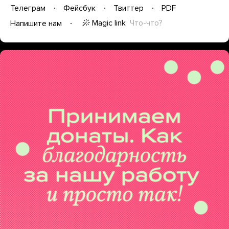
Телеграм
Фейсбук
Твиттер
PDF
Magic link
Что-что?
Напишите нам