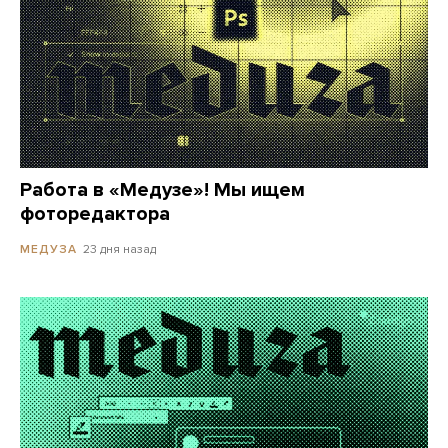
Работа в «Медузе»! Мы ищем
фоторедактора
23 дня назад
МЕДУЗА