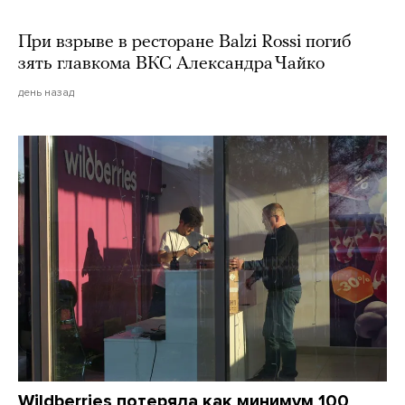
При взрыве в ресторане Balzi Rossi погиб
зять главкома ВКС Александра Чайко
день назад
Wildberries потеряла как минимум 100