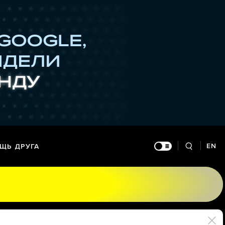
EN
ЩЬ ДРУГА