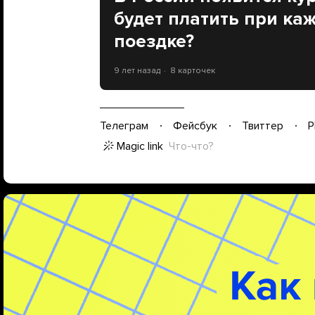
будет платить при ка
поездке?
9 лет назад
8 карточек
Телеграм
Фейсбук
Твиттер
P
Magic link
Что-что?