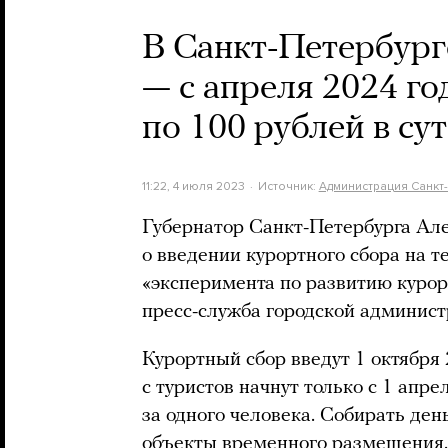
В Санкт-Петербург
— с апреля 2024 го
по 100 рублей в су
11:22, 4 июля 2023
Источник:
Администрация Санкт
Губернатор Санкт-Петербурга Але
о введении курортного сбора на т
«эксперимента по развитию курор
пресс-служба городской админист
Курортный сбор введут 1 октября 
с туристов начнут только с 1 апре
за одного человека. Собирать ден
объекты временного размещения.