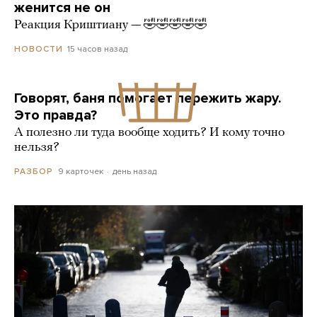
женится не он
Реакция Криштиану — 🤣🤣🤣🤣🤣
15 часов назад
НОВОСТИ
Говорят, баня помогает пережить жару.
Это правда?
А полезно ли туда вообще ходить? И кому точно
нельзя?
9 карточек
день назад
РАЗБОР