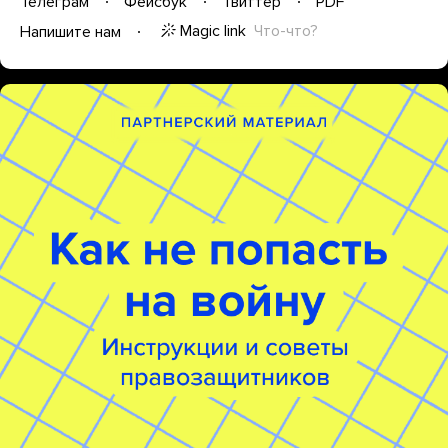
Телеграм
Фейсбук
Твиттер
PDF
Magic link
Что-что?
Напишите нам