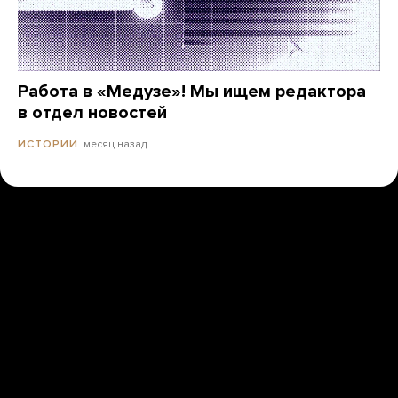
Работа в «Медузе»! Мы ищем редактора
в отдел новостей
месяц назад
ИСТОРИИ