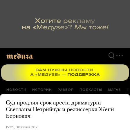
Перейти
к
материалам
НОВОСТИ
ИСТОРИИ
РАЗБОР
ПОДКАСТЫ
МАГАЗ
П
Суд продлил срок ареста драматурга
Светланы Петрийчук и режиссерки Жени
Беркович
15:05, 30 июня 2023