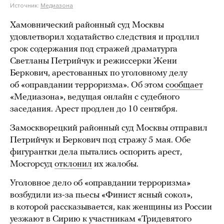
Источник:
Медиазона
Хамовнический районный суд Москвы
удовлетворил ходатайство следствия и продлил
срок содержания под стражей драматурга
Светланы Петрийчук и режиссерки Жени
Беркович, арестованных по уголовному делу
об «оправдании терроризма». Об этом
сообщает
«Медиазона», ведущая онлайн с судебного
заседания. Арест продлен до 10 сентября.
Замоскворецкий районный суд Москвы отправил
Петрийчук и Беркович под стражу 5 мая. Обе
фигурантки дела пытались оспорить арест,
Мосгорсуд
отклонил
их жалобы.
Уголовное дело об «оправдании терроризма»
возбудили из-за пьесы «Финист ясный сокол»,
в которой рассказывается, как женщины из России
уезжают в Сирию к участникам «Тридевятого