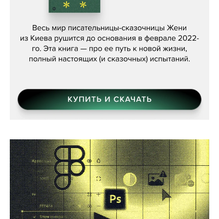
Женя Бережная, «(Не) о войне»