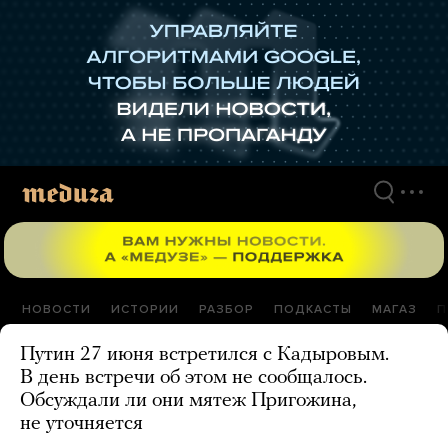
Перейти
к
материалам
НОВОСТИ
ИСТОРИИ
РАЗБОР
ПОДКАСТЫ
МАГАЗ
П
Путин 27 июня встретился с Кадыровым.
В день встречи об этом не сообщалось.
Обсуждали ли они мятеж Пригожина,
не уточняется