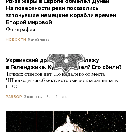
Из-за жары в Европе обмелел Дунай.
На поверхности реки показались
затонувшие немецкие корабли времен
Второй мировой
Фотографии
5 дней назад
НОВОСТИ
Украинский дрон попал по пляжу
в Геленджике. Куда он летел? Его сбили?
Точных ответов нет. Но недалеко от места
ЧП находится объект, который могла защищать
ПВО
3 карточки
5 дней назад
РАЗБОР