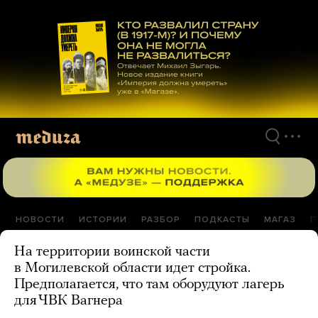
Перейти
к
материалам
НОВОСТИ
ИСТОРИИ
РАЗБОР
ПОДКАСТЫ
МАГАЗ
П
На территории воинской части
в Могилевской области идет стройка.
Предполагается, что там оборудуют лагерь
для ЧВК Вагнера