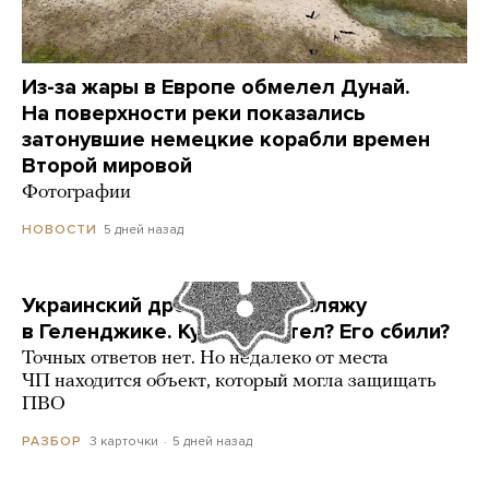
Из-за жары в Европе обмелел Дунай.
На поверхности реки показались
затонувшие немецкие корабли времен
Второй мировой
Фотографии
5 дней назад
НОВОСТИ
Украинский дрон попал по пляжу
в Геленджике. Куда он летел? Его сбили?
Точных ответов нет. Но недалеко от места
ЧП находится объект, который могла защищать
ПВО
3 карточки
5 дней назад
РАЗБОР