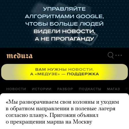
Перейти
к
материалам
НОВОСТИ
ИСТОРИИ
РАЗБОР
ПОДКАСТЫ
МАГАЗ
П
«Мы разворачиваем свои колонны и уходим
в обратном направлении в полевые лагеря
согласно плану». Пригожин объявил
о прекращении марша на Москву