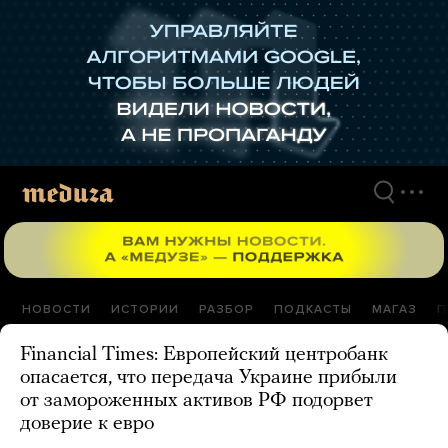
Перейти
к
материалам
НОВОСТИ
ИСТОРИИ
РАЗБОР
ПОДКАСТЫ
МАГАЗ
П
Financial Times: Европейский центробанк
опасается, что передача Украине прибыли
от замороженных активов РФ подорвет
доверие к евро