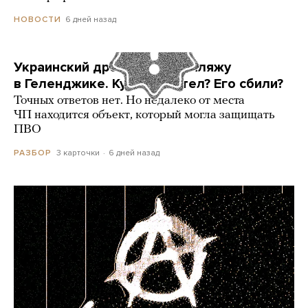
6 дней назад
НОВОСТИ
Украинский дрон попал по пляжу
в Геленджике. Куда он летел? Его сбили?
Точных ответов нет. Но недалеко от места
ЧП находится объект, который могла защищать
ПВО
3 карточки
6 дней назад
РАЗБОР