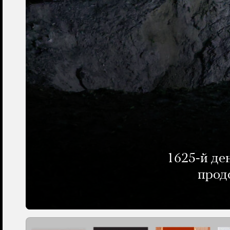
1625-й де
прод