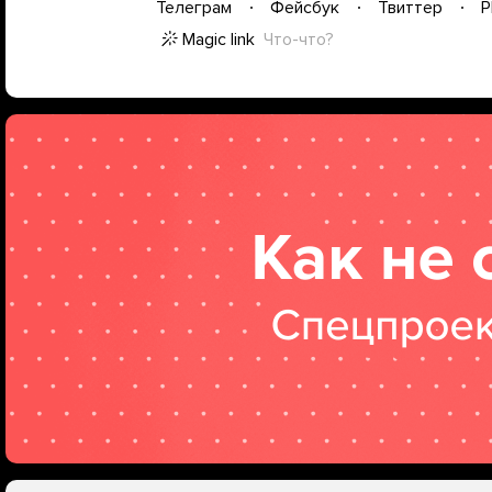
Телеграм
Фейсбук
Твиттер
P
Magic link
Что-что?