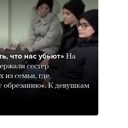
ь, что нас убьют»
На
держали сестер
 из семьи, где
у обрезанию». К девушкам