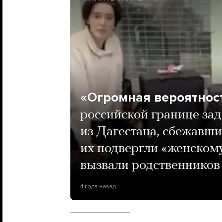
«Огромная вероятност
российской границе за
из Дагестана, сбежавших
их подвергли «женском
вызвали родственников
4 года назад