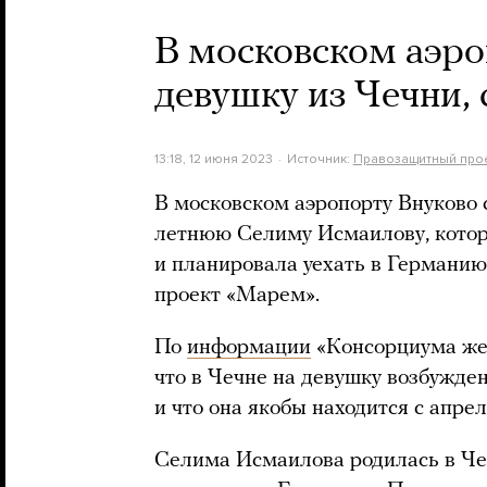
В московском аэро
девушку из Чечни, 
13:18, 12 июня 2023
Источник:
Правозащитный прое
В московском аэропорту Внуково 
летнюю Селиму Исмаилову, котора
и планировала уехать в Германию
проект «Марем».
По
информации
«Консорциума же
что в Чечне на девушку возбужден
и что она якобы находится с апре
Селима Исмаилова родилась в Чеч