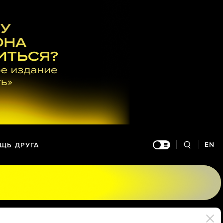
EN
ЩЬ ДРУГА