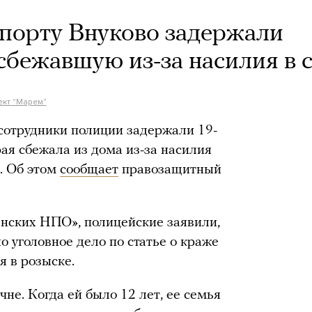
порту Внуково задержали
сбежавшую из-за насилия в 
кт "Марем"
сотрудники полиции задержали 19-
я сбежала из дома из-за насилия
. Об этом
сообщает
правозащитный
нских НПО», полицейские заявили,
о уголовное дело по статье о краже
ля в розыске.
не. Когда ей было 12 лет, ее семья