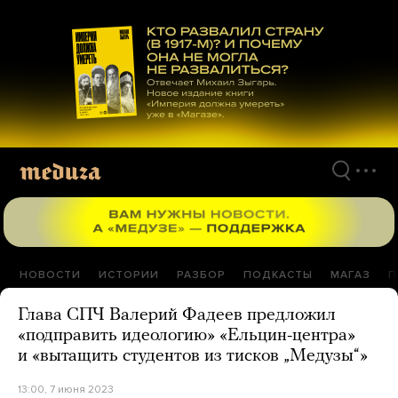
Перейти
к
материалам
НОВОСТИ
ИСТОРИИ
РАЗБОР
ПОДКАСТЫ
МАГАЗ
П
Глава СПЧ Валерий Фадеев предложил
«подправить идеологию» «Ельцин-центра»
и «вытащить студентов из тисков „Медузы“»
13:00, 7 июня 2023