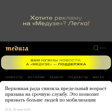
Перейти
к
материалам
НОВОСТИ
ИСТОРИИ
РАЗБОР
ПОДКАСТЫ
МАГАЗ
П
Верховная рада снизила предельный возраст
призыва на срочную службу. Это позволит
призвать больше людей по мобилизации
13:15, 30 мая 2023