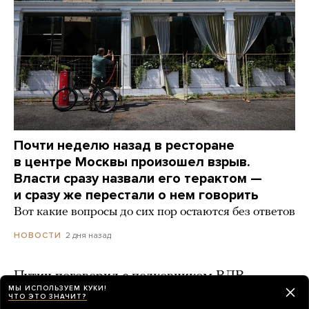
Почти неделю назад в ресторане
в центре Москвы произошел взрыв.
Власти сразу назвали его терактом —
и сразу же перестали о нем говорить
Вот какие вопросы до сих пор остаются без ответов
2 дня назад
НОВОСТИ
Путин поговорил с полковником ВДВ,
МЫ ИСПОЛЬЗУЕМ КУКИ!
которого в прошлом году «похоронили» z-
ЧТО ЭТО ЗНАЧИТ?