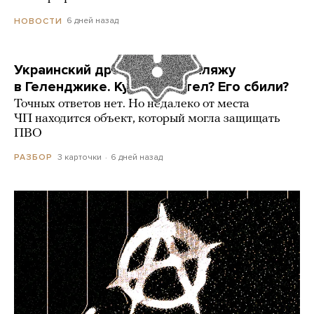
6 дней назад
НОВОСТИ
Украинский дрон попал по пляжу
в Геленджике. Куда он летел? Его сбили?
Точных ответов нет. Но недалеко от места
ЧП находится объект, который могла защищать
ПВО
3 карточки
6 дней назад
РАЗБОР