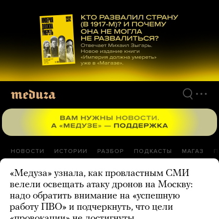
Перейти
к
материалам
НОВОСТИ
ИСТОРИИ
РАЗБОР
ПОДКАСТЫ
МАГАЗ
П
«Медуза» узнала, как провластным СМИ
велели освещать атаку дронов на Москву:
надо обратить внимание на «успешную
работу ПВО» и подчеркнуть, что цели
«провокации» не достигнуты