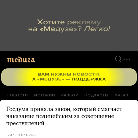
Перейти
к
материалам
НОВОСТИ
ИСТОРИИ
РАЗБОР
ПОДКАСТЫ
МАГАЗ
П
Госдума приняла закон, который смягчает
наказание полицейским за совершение
преступлений
17:47, 30 мая 2023