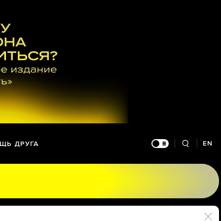
EN
ЩЬ ДРУГА