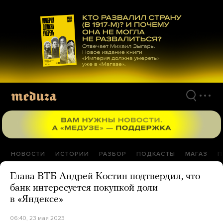
Перейти
к
материалам
НОВОСТИ
ИСТОРИИ
РАЗБОР
ПОДКАСТЫ
МАГАЗ
П
Глава ВТБ Андрей Костин подтвердил, что
банк интересуется покупкой доли
в «Яндексе»
06:40, 23 мая 2023