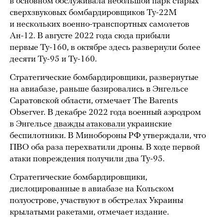
в основном обслуживала небольшой парк старых
сверхзвуковых бомбардировщиков Ту-22М
и нескольких военно-транспортных самолетов
Ан-12. В августе 2022 года сюда прибыли
первые Ту-160, в октябре здесь развернули более
десяти Ту-95 и Ту-160.
Стратегические бомбардировщики, развернутые
на авиабазе, раньше базировались в Энгельсе
Саратовской области, отмечает The Barents
Observer. В декабре 2022 года военный аэродром
в Энгельсе
дважды атаковали
украинские
беспилотники. В Минобороны РФ утверждали, что
ПВО оба раза перехватили дроны. В ходе первой
атаки повреждения получили два Ту-95.
Стратегические бомбардировщики,
дислоцированные в авиабазе на Кольском
полуострове, участвуют в обстрелах Украины
крылатыми ракетами, отмечает издание.