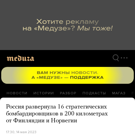
Перейти
к
материалам
НОВОСТИ
ИСТОРИИ
РАЗБОР
ПОДКАСТЫ
МАГАЗ
П
Россия развернула 16 стратегических
бомбардировщиков в 200 километрах
от Финляндии и Норвегии
17:30, 14 мая 2023