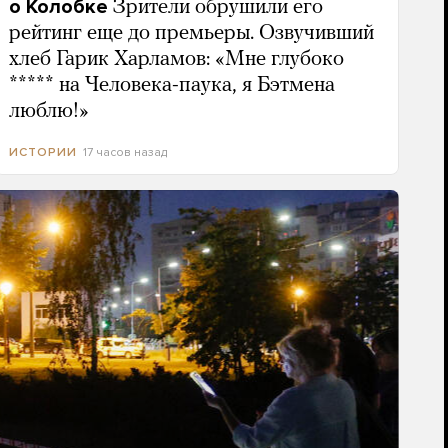
о Колобке
Зрители обрушили его
рейтинг еще до премьеры. Озвучивший
хлеб Гарик Харламов: «Мне глубоко
***** на Человека-паука, я Бэтмена
люблю!»
17 часов назад
ИСТОРИИ