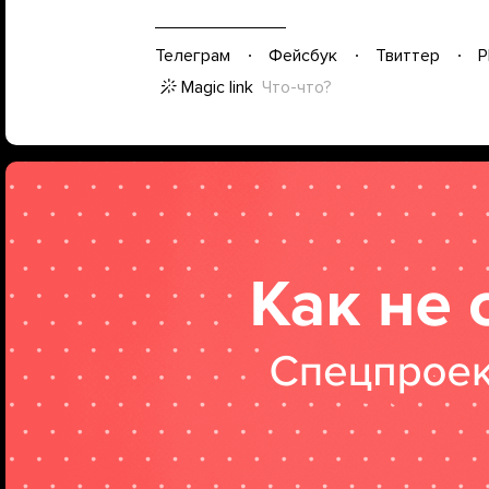
Телеграм
Фейсбук
Твиттер
P
Magic link
Что-что?