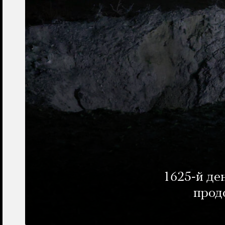
1625-й де
прод