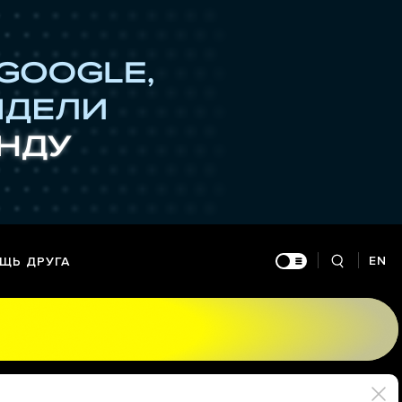
EN
ЩЬ ДРУГА