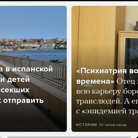
а в испанской
«Психиатрия в
и детей
времена»
Отец 
есекших
всю карьеру бор
к отправить
транслюдей. А е
с «эпидемией тр
20 часов назад
ИСТОРИИ