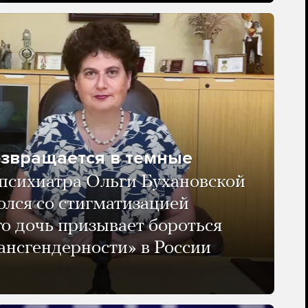
озвращается в темные
психиатра Ольги Бухановской
олся со стигматизацией
го дочь призывает бороться
ансгендерности» в России