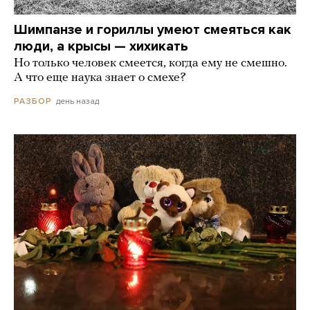
Шимпанзе и гориллы умеют смеяться как
люди, а крысы — хихикать
Но только человек смеется, когда ему не смешно.
А что еще наука знает о смехе?
день назад
РАЗБОР