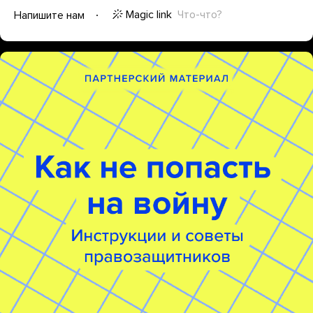
Magic link
Что-что?
Напишите нам