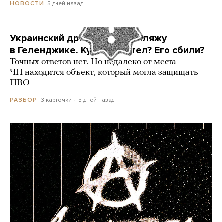
5 дней назад
НОВОСТИ
Украинский дрон попал по пляжу
в Геленджике. Куда он летел? Его сбили?
Точных ответов нет. Но недалеко от места
ЧП находится объект, который могла защищать
ПВО
3 карточки
5 дней назад
РАЗБОР