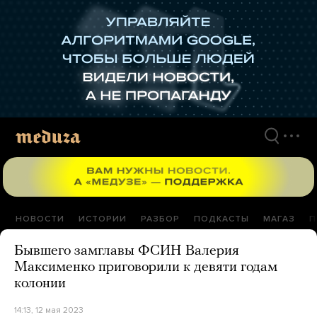
Перейти
к
материалам
НОВОСТИ
ИСТОРИИ
РАЗБОР
ПОДКАСТЫ
МАГАЗ
П
Бывшего замглавы ФСИН Валерия
Максименко приговорили к девяти годам
колонии
14:13, 12 мая 2023