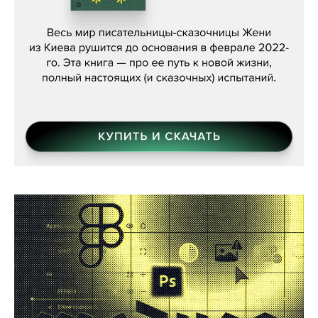
Женя Бережная, «(Не) о войне»