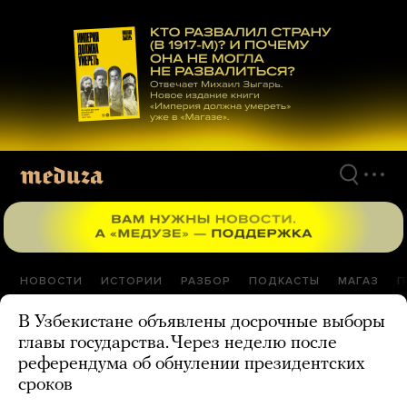
Перейти
к
материалам
НОВОСТИ
ИСТОРИИ
РАЗБОР
ПОДКАСТЫ
МАГАЗ
П
В Узбекистане объявлены досрочные выборы
главы государства. Через неделю после
референдума об обнулении президентских
сроков