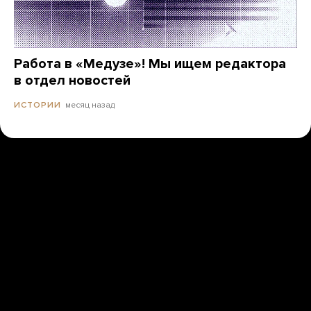
Работа в «Медузе»! Мы ищем редактора
в отдел новостей
месяц назад
ИСТОРИИ