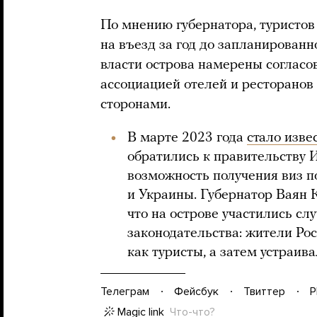
По мнению губернатора, туристов
на въезд за год до запланированн
власти острова намерены согласо
ассоциацией отелей и ресторано
сторонами.
В марте 2023 года
стало изве
обратились к правительству 
возможность получения виз п
и Украины. Губернатор Ваян К
что на острове участились с
законодательства: жители Ро
как туристы, а затем устраива
Телеграм
Фейсбук
Твиттер
P
Magic link
Что-что?