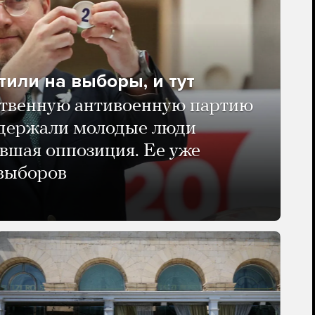
тили на выборы, и тут
твенную антивоенную партию
ддержали молодые люди
авшая оппозиция. Ее уже
 выборов