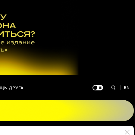
EN
ЩЬ ДРУГА