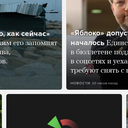
«Яблоко» допус
, как сейчас»
началось
ким его запомнят
Единс
ва,
в бюллетене по
ов.
в соцсетях и уех
требуют снять с
20 часов назад
НОВОСТИ