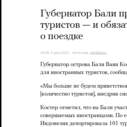
Губернатор Бали п
туристов — и обяза
о поездке
09:18, 5 мая 2023
Источник:
detikNews
Губернатор острова Бали Ваян Ко
для иностранных туристов, сообща
«Мы больше не будем приветство
[количество туристов], внедрив си
Костер отметил, что на Бали уча
совершаемых иностранцами. По ег
Индонезия депортировала 101 тури