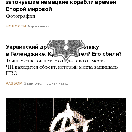
затонувшие немецкие корабли времен
Второй мировой
Фотографии
5 дней назад
НОВОСТИ
Украинский дрон попал по пляжу
в Геленджике. Куда он летел? Его сбили?
Точных ответов нет. Но недалеко от места
ЧП находится объект, который могла защищать
ПВО
3 карточки
5 дней назад
РАЗБОР