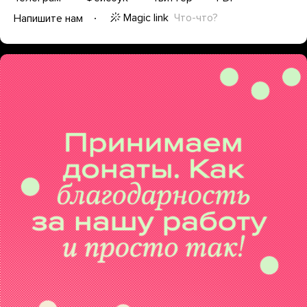
Magic link
Что-что?
Напишите нам