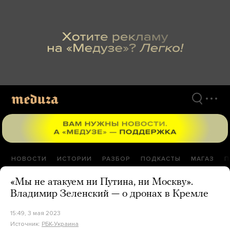
Перейти
к
материалам
НОВОСТИ
ИСТОРИИ
РАЗБОР
ПОДКАСТЫ
МАГАЗ
П
«Мы не атакуем ни Путина, ни Москву».
Владимир Зеленский — о дронах в Кремле
15:49, 3 мая 2023
Источник:
РБК-Украина