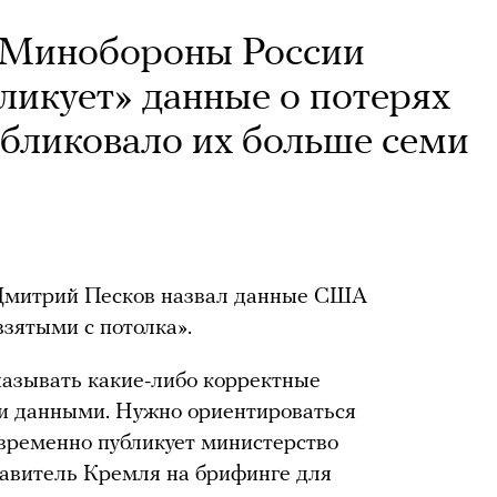
о Минобороны России
ликует» данные о потерях
убликовало их больше семи
 Дмитрий Песков назвал данные США
взятыми с потолка».
называть какие-либо корректные
ми данными. Нужно ориентироваться
евременно публикует министерство
авитель Кремля на брифинге для