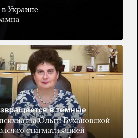
 в Украине
рампа
озвращается в темные
психиатра Ольги Бухановской
олся со стигматизацией