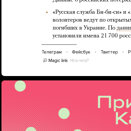
Данные о российских потерях
«Русская служба Би-би-си» и
волонтеров ведут по открыт
погибших в Украине. По
данн
установили имена 21 700 росс
Телеграм
Фейсбук
Твиттер
P
Magic link
Что-что?