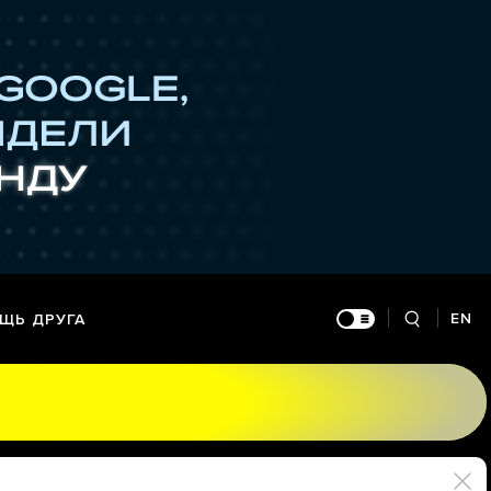
EN
ЩЬ ДРУГА