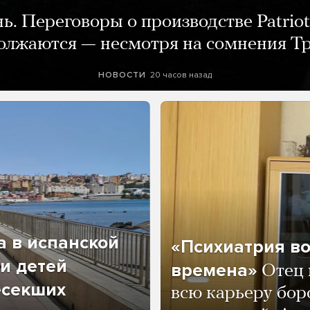
нь. Переговоры о производстве Patriot
олжаются — несмотря на сомнения Т
20 часов назад
НОВОСТИ
а в испанской
«Психиатрия в
и детей
времена»
Отец 
есекших
всю карьеру бор