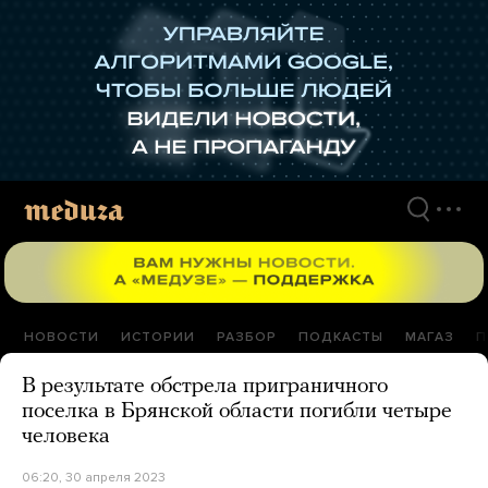
Перейти
к
материалам
НОВОСТИ
ИСТОРИИ
РАЗБОР
ПОДКАСТЫ
МАГАЗ
П
В результате обстрела приграничного
поселка в Брянской области погибли четыре
человека
06:20, 30 апреля 2023