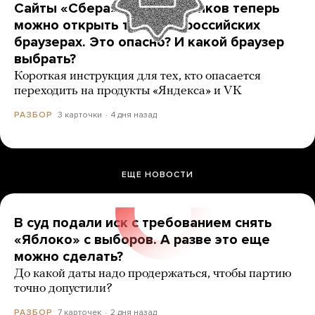
Сайты «Сбера» и других банков теперь
можно открыть только в российских
браузерах. Это опасно? И какой браузер
выбрать?
Короткая инструкция для тех, кто опасается
переходить на продукты «Яндекса» и VK
3 карточки
4 дня назад
РАЗБОР
ЕЩЕ НОВОСТИ
В суд подали иск с требованием снять
«Яблоко» с выборов. А разве это еще
можно сделать?
До какой даты надо продержаться, чтобы партию
точно допустили?
7 карточек
2 дня назад
РАЗБОР