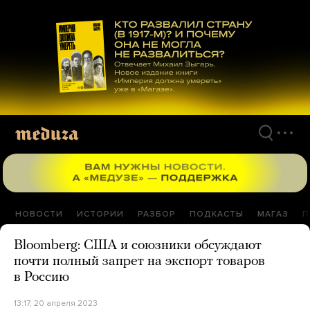
Перейти
к
материалам
НОВОСТИ
ИСТОРИИ
РАЗБОР
ПОДКАСТЫ
МАГАЗ
П
Bloomberg: США и союзники обсуждают
почти полный запрет на экспорт товаров
в Россию
13:17, 20 апреля 2023