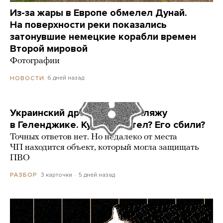
Из-за жары в Европе обмелел Дунай.
На поверхности реки показались
затонувшие немецкие корабли времен
Второй мировой
Фотографии
6 дней назад
НОВОСТИ
Украинский дрон попал по пляжу
в Геленджике. Куда он летел? Его сбили?
Точных ответов нет. Но недалеко от места
ЧП находится объект, который могла защищать
ПВО
3 карточки
5 дней назад
РАЗБОР