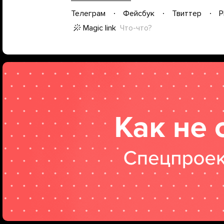
Телеграм
Фейсбук
Твиттер
P
Magic link
Что-что?