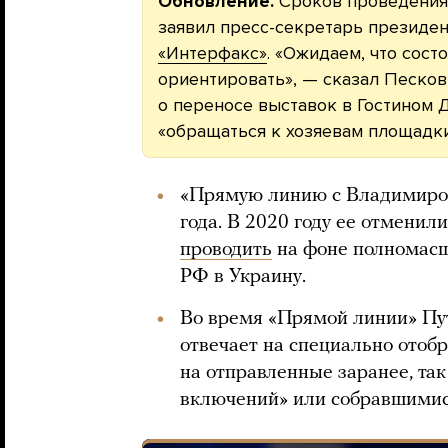
Обновление.
Сроков проведения 
заявил пресс-секретарь президе
«Интерфакс»
. «Ожидаем, что сост
ориентировать», — сказал Песков
о переносе выставок в Гостином
«обращаться к хозяевам площадки
«Прямую линию с Владимиром
года. В 2020 году ее отменили
проводить
на фоне полномасш
РФ в Украину.
Во время «Прямой линии» Пут
отвечает на специально отоб
на отправленные заранее, та
включений» или собравшимис