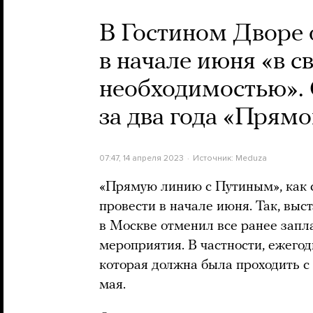
В Гостином Дворе 
в начале июня «в с
необходимостью». С
за два года «Прям
07:47, 14 апреля 2023
Источник:
Meduza
«Прямую линию с Путиным», как 
провести в начале июня. Так, вы
в Москве отменил все ранее зап
мероприятия. В частности, ежего
которая должна была проходить c 
мая.