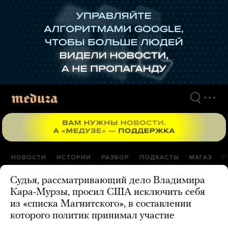
Перейти
к
материалам
НОВОСТИ
ИСТОРИИ
РАЗБОР
ПОДКАСТЫ
МАГАЗ
П
Судья, рассматривающий дело Владимира
Кара-Мурзы, просил США исключить себя
из «списка Магнитского», в составлении
которого политик принимал участие