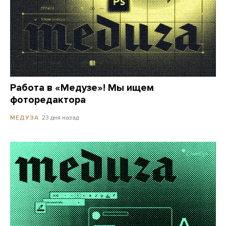
Работа в «Медузе»! Мы ищем
фоторедактора
23 дня назад
МЕДУЗА