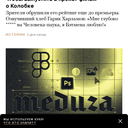
о Колобке
Зрители обрушили его рейтинг еще до премьеры.
Озвучивший хлеб Гарик Харламов: «Мне глубоко
***** на Человека-паука, я Бэтмена люблю!»
2 дня назад
ИСТОРИИ
МЫ ИСПОЛЬЗУЕМ КУКИ!
ЧТО ЭТО ЗНАЧИТ?