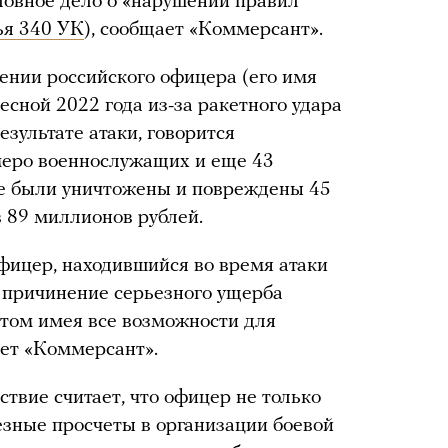
оловное дело о «нарушении правил
ья 340 УК
), сообщает «Коммерсант».
ении российского офицера (его имя
есной 2022 года из-за ракетного удара
езультате атаки, говорится
емеро военнослужащих и еще 43
же были уничтожены и повреждены 45
 89 миллионов рублей.
фицер, находившийся во время атаки
 причинение серьезного ущерба
этом имея все возможности для
ет «Коммерсант».
ствие считает, что офицер не только
езные просчеты в организации боевой