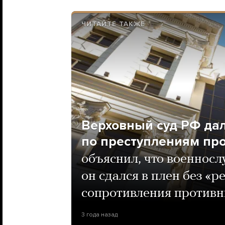
ЧИТАЙТЕ ТАКЖЕ
Верховный суд РФ да
по преступлениям пр
объяснил, что военносл
он сдался в плен без «
сопротивления противн
3 года назад