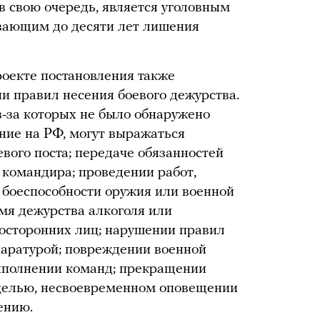
 в свою очередь, является уголовным
вающим до десяти лет лишения
роекте постановления также
и правил несения боевого дежурства.
з-за которых не было обнаружено
ние на РФ, могут выражаться
вого поста; передаче обязанностей
 командира; проведении работ,
 боеспособности оружия или военной
емя дежурства алкоголя или
посторонних лиц; нарушении правил
паратурой; повреждении военной
выполнении команд; прекращении
целью, несвоевременном оповещении
ению.