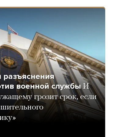
л разъяснения
отив военной службы
И
ужащему грозит срок, если
решительного
ику»