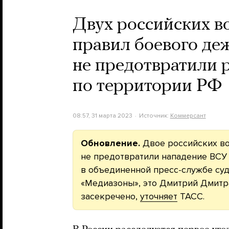
Двух российских в
правил боевого де
не предотвратили 
по территории РФ
08:57, 31 марта 2023
Источник:
Коммерсант
Обновление.
Двое российских во
не предотвратили нападение ВСУ
в объединенной пресс-службе су
«Медиазоны», это Дмитрий Дмитр
засекречено,
уточняет
ТАСС.