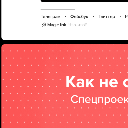
Телеграм
Фейсбук
Твиттер
P
Magic link
Что-что?