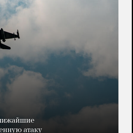
ближайшие
енную атаку