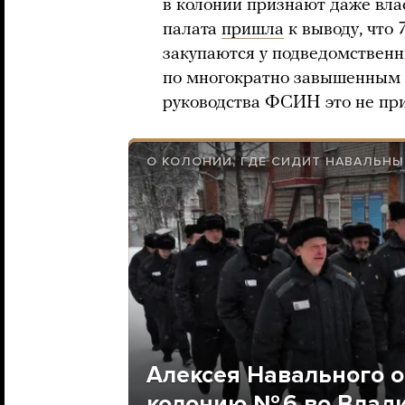
в колонии признают даже влас
палата
пришла
к выводу, что
закупаются у подведомстве
по многократно завышенным 
руководства ФСИН это не при
О КОЛОНИИ, ГДЕ СИДИТ НАВАЛЬН
Алексея Навального 
колонию № 6 во Влад