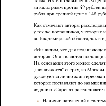
Также ИК-6 по завышенным ценам 
за килограмм против 49 рублей н
рубля при средней цене в 145 рубл
Как отмечают авторы расследован
у тех же поставщиков, у которых 
во Владимирской области, так и в 
«Мы видим, что для подавляющего
история. Они являются поставщи
На основании этого можно сделат
„назначаются“ сверху, из Москвы.
руководства лично заинтересован
которые поставляют по завышенн
изданию «Сирена» расследовател
Наличие нарушений в системе