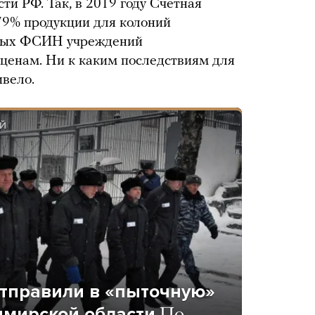
ти РФ. Так, в 2019 году Счетная
 79% продукции для колоний
нных ФСИН учреждений
ценам. Ни к каким последствиям для
вело.
ЫЙ
отправили в «пыточную»
имирской области