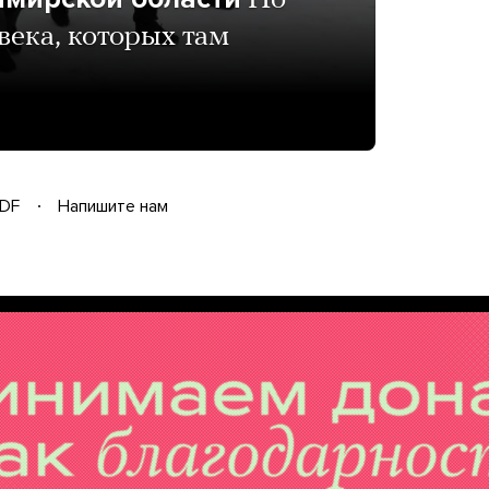
По
века, которых там
DF
Напишите нам