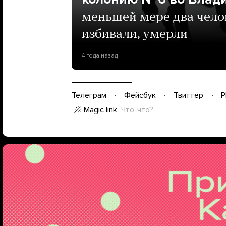
меньшей мере два чело
избивали, умерли
4 года назад
Телеграм
Фейсбук
Твиттер
P
Magic link
Что-что?