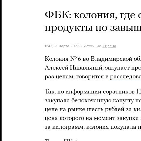
ФБК: колония, где 
продукты по завыш
11:43, 21 марта 2023
Источник:
Сирена
Колония № 6 во Владимирской обл
Алексей Навальный, закупает пр
раз ценам, говорится в
расследов
Так, по информации соратников Н
закупала белокочанную капусту по
цене на рынке шесть рублей за к
цена которого на момент закупки 
за килограмм, колония покупала п