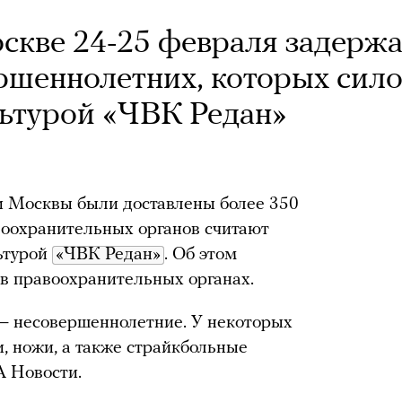
скве 24-25 февраля задерж
ршеннолетних, которых сил
льтурой «ЧВК Редан»
и Москвы были доставлены более 350
воохранительных органов считают
ьтурой
«ЧВК Редан»
. Об этом
в правоохранительных органах.
 — несовершеннолетние. У некоторых
, ножи, а также страйкбольные
А Новости.