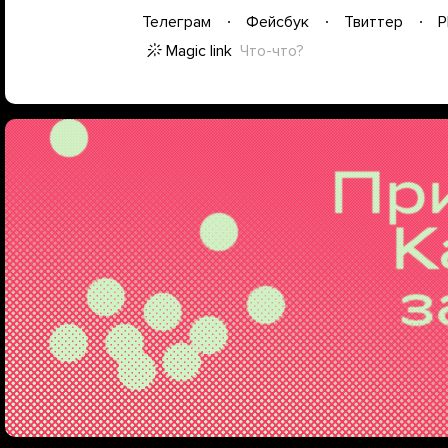
Телеграм
Фейсбук
Твиттер
P
Magic link
Что-что?