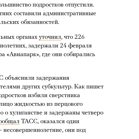
ольшинство подростков отпустили.
тних составили административные
льских обязанностей.
льных органах
уточнил
, что 226
нолетних, задержали 24 февраля
ра «Авиапарк», где они собирались
С объяснили задержания
телями других субкультур. Как пишет
одростков избили сверстника
 лицо жидкостью из перцового
о о хулиганстве и задержаны четверо
ообщал
ТАСС, оказался один
— несовершеннолетние, они под