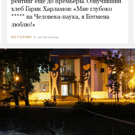
рейтинг еще до премьеры. Озвучивший
хлеб Гарик Харламов: «Мне глубоко
***** на Человека-паука, я Бэтмена
люблю!»
6 часов назад
ИСТОРИИ