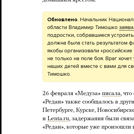
домашним арестом.
Обновлено
. Начальник Национа
области Владимир Тимошко
заяви
подростки, собравшиеся устроить
должна была стать результатом 
якобы организовали «российские 
не только на поле боя. Враг хоче
наших детей вместе с вами для с
Тимошко.
26 февраля «Медуза»
писала
, чт
«Редан» также сообщалось в других
Петербурге, Курске, Новосибирс
и
Lenta.ru
, задержания были связ
«Редан», которые уже произошли 