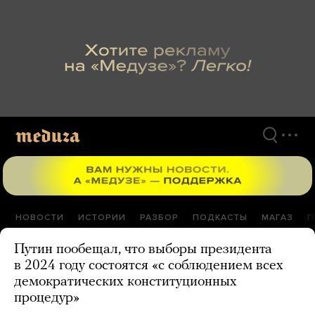
Перейти
к
материалам
НОВОСТИ
ИСТОРИИ
РАЗБОР
ПОДКАСТЫ
МАГАЗ
П
Путин пообещал, что выборы президента
в 2024 году состоятся «с соблюдением всех
демократических конституционных
процедур»