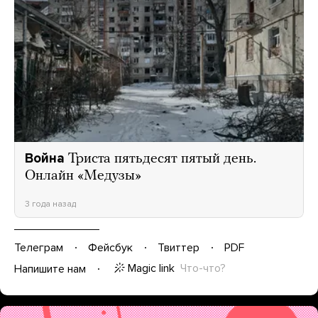
Война
Триста пятьдесят пятый день.
Онлайн «Медузы»
3 года назад
Телеграм
Фейсбук
Твиттер
PDF
Magic link
Что-что?
Напишите нам