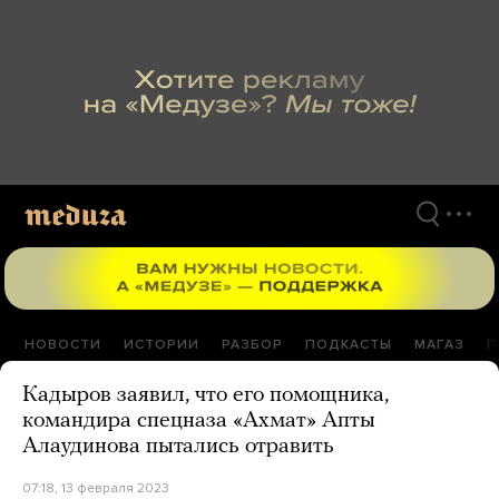
Перейти
к
материалам
НОВОСТИ
ИСТОРИИ
РАЗБОР
ПОДКАСТЫ
МАГАЗ
П
Кадыров заявил, что его помощника,
командира спецназа «Ахмат» Апты
Алаудинова пытались отравить
07:18, 13 февраля 2023